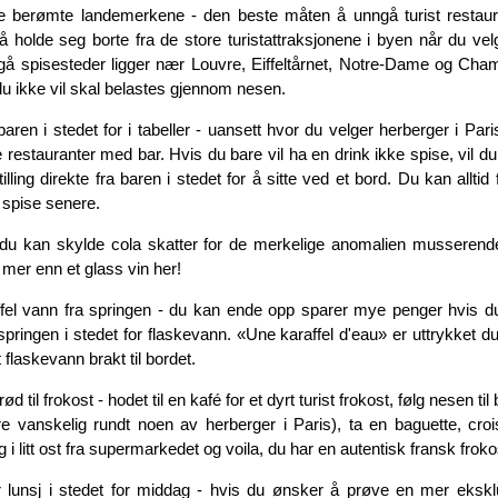
e berømte landemerkene - den beste måten å unngå turist restaur
r å holde seg borte fra de store turistattraksjonene i byen når du vel
gå spisesteder ligger nær Louvre, Eiffeltårnet, Notre-Dame og Cha
u ikke vil skal belastes gjennom nesen.
baren i stedet for i tabeller - uansett hvor du velger herberger i Paris,
restauranter med bar. Hvis du bare vil ha en drink ikke spise, vil du
ling direkte fra baren i stedet for å sitte ved et bord. Du kan alltid fl
 spise senere.
du kan skylde cola skatter for de merkelige anomalien musserende 
mer enn et glass vin her!
el vann fra springen - du kan ende opp sparer mye penger hvis du
springen i stedet for flaskevann. «Une karaffel d'eau» er uttrykket d
 flaskevann brakt til bordet.
d til frokost - hodet til en kafé for et dyrt turist frokost, følg nesen til
re vanskelig rundt noen av herberger i Paris), ta en baguette, croi
 i litt ost fra supermarkedet og voila, du har en autentisk fransk froko
ler lunsj i stedet for middag - hvis du ønsker å prøve en mer ekskl