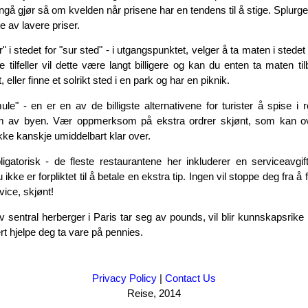
ngå gjør så om kvelden når prisene har en tendens til å stige. Splurge 
e av lavere priser.
" i stedet for "sur sted" - i utgangspunktet, velger å ta maten i stedet 
 tilfeller vil dette være langt billigere og kan du enten ta maten t
ller finne et solrikt sted i en park og har en piknik.
le" - en er en av de billigste alternativene for turister å spise i r
um av byen. Vær oppmerksom på ekstra ordrer skjønt, som kan ove
kke kanskje umiddelbart klar over.
ligatorisk - de fleste restaurantene her inkluderer en serviceavgif
ikke er forpliktet til å betale en ekstra tip. Ingen vil stoppe deg fra å
vice, skjønt!
 sentral herberger i Paris tar seg av pounds, vil blir kunnskapsrike 
rt hjelpe deg ta vare på pennies.
Privacy Policy
|
Contact Us
Reise, 2014