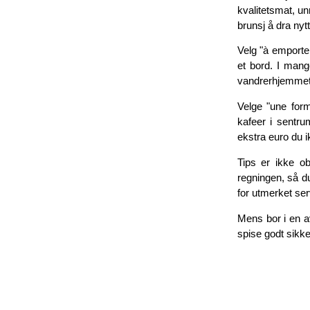
kvalitetsmat, un
brunsj å dra nytt
Velg "à emporter
et bord. I mange
vandrerhjemmet, e
Velge "une formu
kafeer i sentr
ekstra euro du i
Tips er ikke ob
regningen, så du 
for utmerket ser
Mens bor i en av
spise godt sikke