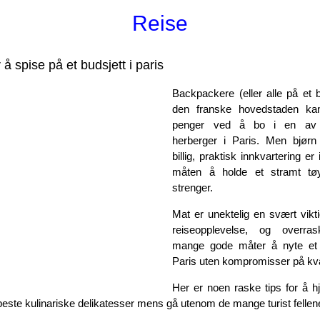
Reise
 å spise på et budsjett i paris
Backpackere (eller alle på et 
den franske hovedstaden k
penger ved å bo i en av
herberger i Paris. Men bjør
billig, praktisk innkvartering e
måten å holde et stramt tø
strenger.
Mat er unektelig en svært vikt
reiseopplevelse, og overra
mange gode måter å nyte et r
Paris uten kompromisser på kva
Her er noen raske tips for å h
este kulinariske delikatesser mens gå utenom de mange turist fellen