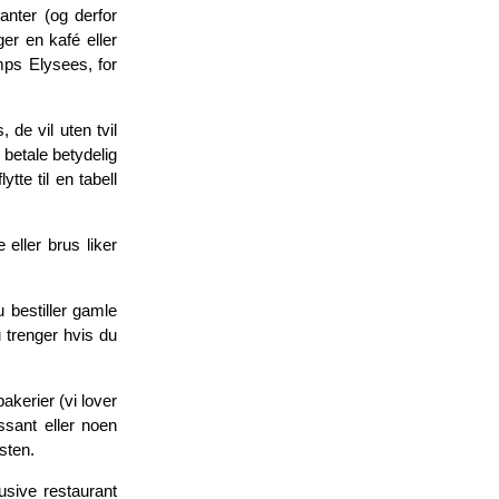
anter (og derfor
ger en kafé eller
mps Elysees, for
 de vil uten tvil
 betale betydelig
ytte til en tabell
eller brus liker
 bestiller gamle
u trenger hvis du
 bakerier (vi lover
ssant eller noen
sten.
usive restaurant