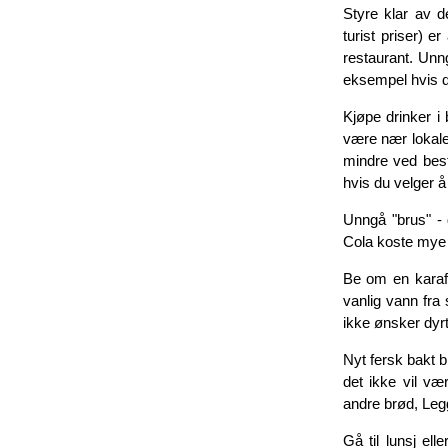
Styre klar av d
turist priser) e
restaurant. Unn
eksempel hvis d
Kjøpe drinker i 
være nær lokale 
mindre ved bestil
hvis du velger å
Unngå "brus" - 
Cola koste mye 
Be om en karaff
vanlig vann fra 
ikke ønsker dyrt
Nyt fersk bakt brø
det ikke vil væ
andre brød, Legg
Gå til lunsj el