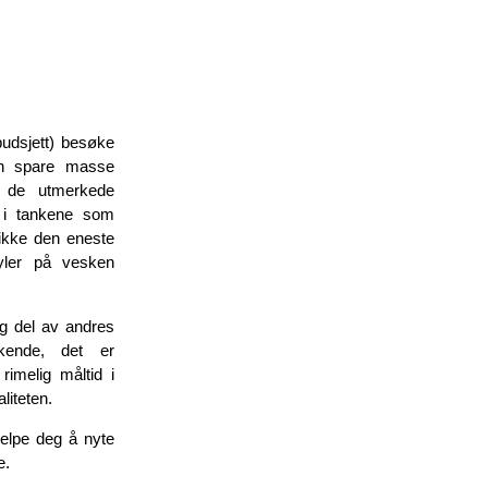
budsjett) besøke
an spare masse
 de utmerkede
n i tankene som
r ikke den eneste
yler på vesken
ig del av andres
skende, det er
imelig måltid i
liteten.
jelpe deg å nyte
e.