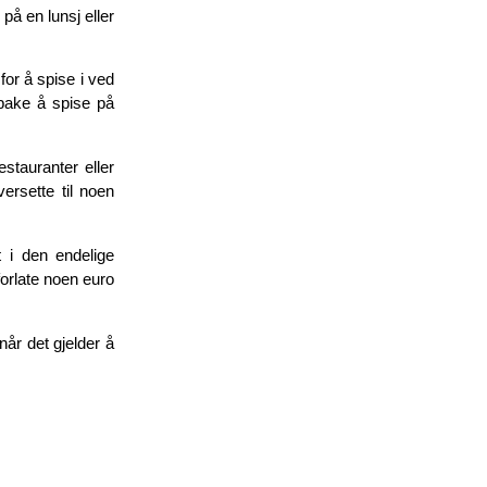
på en lunsj eller
for å spise i ved
ilbake å spise på
estauranter eller
rsette til noen
t i den endelige
 forlate noen euro
når det gjelder å